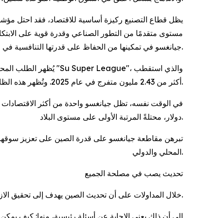
يظل قطاع التصنيع ركيزة أساسية للاقتصاد، فقد احتل مؤشر 
مستوى متقدمًا من التطور الصناعي وقدرة قوية على الابتكا
جيانغسو في تمكينها من الحفاظ على قدرتها التنافسية في ظل التعديلات الجارية في سلاسل الإمداد العالمية.
يُظهر الطلب المحلي أي
أكثر من 2.43 مليون متفرج في عام 2025. وتُظهر هذه الظاهرة كيف يمكن للرياضة والثقافة والسياحة تنشيط الاستهلاك وإطلاق العنان لإمكانات السوق المحلية.
دولار، محتلةً المرتبة الأولى على مستوى البلاد.
تبرهن مقاطعة جيانغسو على قدرة الصين على تعزيز سوقها ال
المحلي والدولي.
تحديث يصب في مصلحة الجميع
لا يُعَد النمو الاقتصادي وحده الهدف الأسمى، فقد شدّد Xi خلال المداولات على أن تحديث الصين يهدف إلى تحقيق الازدهار المشترك للجميع.