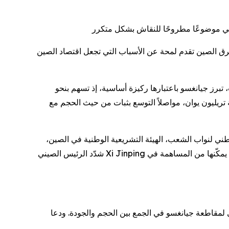
شرق الصين تقدم لمحة عن الأسباب التي تجعل اقتصاد الصين
ولار أمريكي). ومن بين جميع المقاطعات، تبرز جيانغسو باعتبارها ركيزة أساسية، إذ تسهم بنحو
صاد المقاطعة أربع عتبات متتالية بقيمة تريليون يوان، مواصلاً التوسع بثبات من حيث الحجم مع
ني لنواب الشعب، الهيئة التشريعية الوطنية في الصين،
شدّد الرئيس الصيني Xi Jinping على أن المقاطعات القوية اقتصاديًا يجب أن تحافظ على أسس متينة وقدرة عالية على الصمود في مواجهة الصدمات الخارجية، بما يمكّنها من المساهمة في
والجودة. ودعا Xi المقاطعة إلى مواصلة تعزيز مرونتها الاقتصادية من خلال تحسين قدراتها الداخلية،