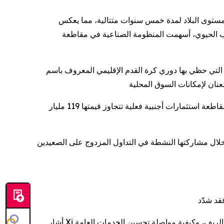
 مستوى البلاد لمدة خمس سنوات متتالية، مما يعكس
الطب الحيوي، أسهمت المنظومة الصناعية في مقاطعة
كرة القدم الإقليمي المعروف باسم "Su Super League"، والذي استقطب
في الوقت نفسه، تظل جيانغسو واحدة من أكثر الاقتصادات انفتاحًا في الصين. وخلال فترة الخطة الخمسية الرابعة عشر، جذبت المقاطعة استثمارات أجنبية فعلية تتجاوز قيمتها 119 مليار
 خلال مشاركتها النشطة في التداول المزدوج على الصعيدين
أشار Xi إلى أن ذلك يعني الإجابة عن أسئلة رئيسية، منها: كيف يمكن تحقيق توظيف كامل وعالي الجودة، وكيفية زيادة دخول سكان المدن والريف، وكيفية مواصلة تحسين الخدمات العامة