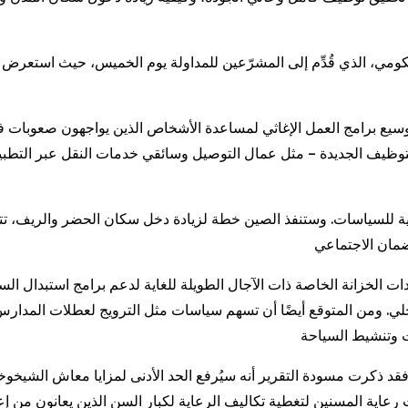
حكومي، الذي قُدِّم إلى المشرّعين للمداولة يوم الخميس، حيث استعر
سيع برامج العمل الإغاثي لمساعدة الأشخاص الذين يواجهون صعوبات
التوظيف الجديدة – مثل عمال التوصيل وسائقي خدمات النقل عبر التط
لرئيسية للسياسات. وستنفذ الصين خطة لزيادة دخل سكان الحضر والريف، 
ص ما مجموعه 250 مليار يوان من سندات الخزانة الخاصة ذات الآجال الطويلة للغاية لدعم ب
توسيع الطلب المحلي. ومن المتوقع أيضًا أن تسهم سياسات مثل الترويج لعطلات
 فقد ذكرت مسودة التقرير أنه سيُرفع الحد الأدنى لمزايا معاش الشيخ