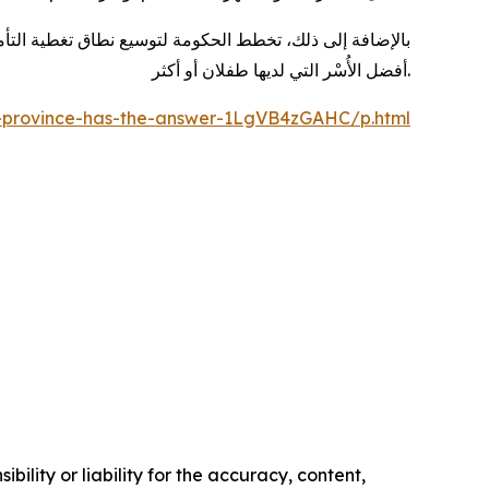
بالإضافة إلى ذلك، تخطط الحكومة لتوسيع نطاق تغطية التأ
أفضل الأُسْر التي لديها طفلان أو أكثر.
s-province-has-the-answer-1LgVB4zGAHC/p.html
ility or liability for the accuracy, content,