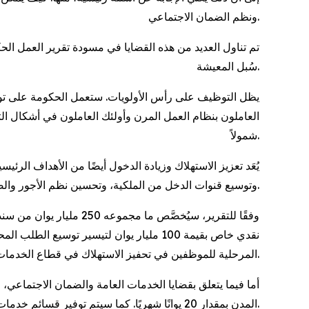
ونظم الضمان الاجتماعي.
تم تناول العديد من هذه القضايا في مسودة تقرير العمل ال
سُبل المعيشة.
يظل التوظيف على رأس الأولويات. ستعمل الحكومة على تو
العاملون بنظام العمل المرن وأولئك العاملون في أشكال 
شمولاً.
يُعَد تعزيز الاستهلاك وزيادة الدخول أيضًا من الأهداف ا
وتوسيع قنوات الدخل من الملكية، وتحسين نظم الأجور والضمان الاجتماعي.
وفقًا للتقرير، سيُخصَّ
نقدي خاص بقيمة 100 مليار يوان لتيسير 
المرحلية للموظفين في تحفيز الاستهلاك في قطاع الخدمات وتنشيط السياحة.
أما فيما يتعلق بقضايا الخدمات العامة والضمان الاجتماعي،
المدن بمقدار 20 يوانًا شهريًا. كما سيتم توفير قسائم خدمات رعاية المسنين لتغطية تكاليف الرعاية لكبار السن الذين يعانون من إعاقات وظيفية متوسطة أو شديدة.